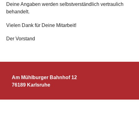
Deine Angaben werden selbstverständlich vertraulich
l
behandelt.
t
e
Vielen Dank für Deine Mitarbeit!
r
n
Der Vorstand
a
t
i
v
e
Am Mühlburger Bahnhof 12
:
76189 Karlsruhe
Tel. : 0721/554031
info@turnerschaft-muehlburg.de
Sparkasse Karlsruhe
IBAN:
DE14 6605 0101 0009 1009 42