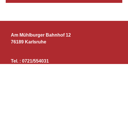
Am Mühlburger Bahnhof 12
76189 Karlsruhe
Tel. : 0721/554031
info@turnerschaft-muehlburg.de
Sparkasse Karlsruhe
IBAN:
DE14 6605 0101 0009 1009 42
Sprechzeiten der Geschäftsstelle:
Dienstag: 09:00-12:00 Uhr
Donnerstag: 15:00-18:00 Uhr