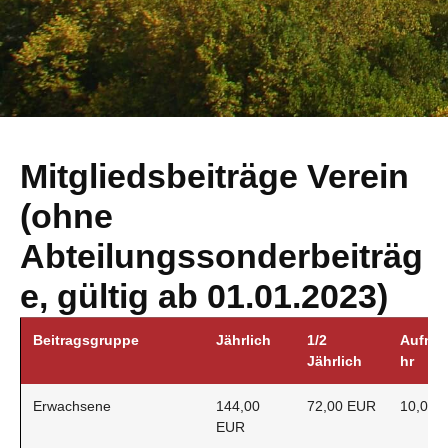
Mitgliedsbeiträge Verein
(ohne
Abteilungssonderbeiträg
e, gültig ab 01.01.2023)
Beitragsgruppe
Jährlich
1/2
Aufna
Jährlich
hr
Erwachsene
144,00
72,00 EUR
10,00 
EUR